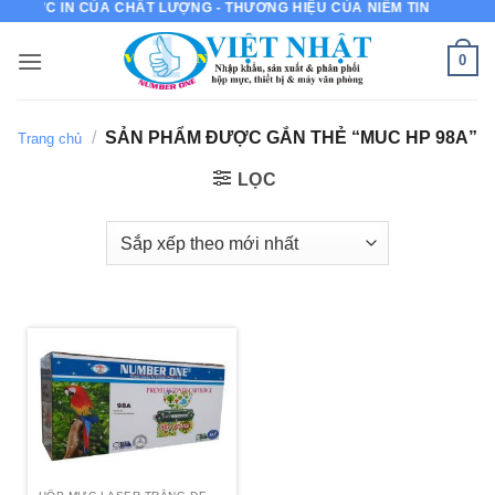
MỰC IN CỦA CHẤT LƯỢNG - THƯƠNG HIỆU CỦA NIỀM TIN
Bỏ
qua
0
nội
dung
/
SẢN PHẨM ĐƯỢC GẮN THẺ “MUC HP 98A”
Trang chủ
LỌC