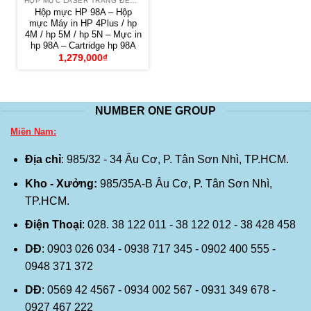
HỘP MỰC LASER TRẮNG ĐEN HP
Hộp mực HP 98A – Hộp
mực Máy in HP 4Plus / hp
4M / hp 5M / hp 5N – Mực in
hp 98A – Cartridge hp 98A
1,279,000
₫
NUMBER ONE GROUP
Miền Nam:
Địa chỉ
: 985/32 - 34 Âu Cơ, P. Tân Sơn Nhì, TP.HCM.
Kho - Xưởng:
985/35A-B Âu Cơ, P. Tân Sơn Nhì,
TP.HCM.
Điện Thoại
: 028. 38 122 011 - 38 122 012 - 38 428 458
DĐ
: 0903 026 034 - 0938 717 345 - 0902 400 555 -
0948 371 372
DĐ
: 0569 42 4567 - 0934 002 567 - 0931 349 678 -
0927 467 222