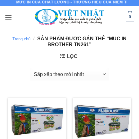
MỰC IN CỦA CHẤT LƯỢNG - THƯƠNG HIỆU CỦA NIỀM TIN
Bỏ
qua
0
nội
dung
/
SẢN PHẨM ĐƯỢC GẮN THẺ “MUC IN
Trang chủ
BROTHER TN261”
LỌC