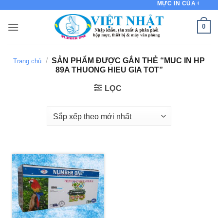
MỰC IN CỦA CHẤT L
Bỏ
qua
0
nội
dung
/
SẢN PHẨM ĐƯỢC GẮN THẺ “MUC IN HP
Trang chủ
89A THUONG HIEU GIA TOT”
LỌC