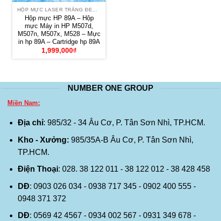
HỘP MỰC LASER TRẮNG ĐEN HP
Hộp mực HP 89A – Hộp
mực Máy in HP M507d,
M507n, M507x, M528 – Mực
in hp 89A – Cartridge hp 89A
1,999,000
₫
NUMBER ONE GROUP
Miền Nam:
Địa chỉ
: 985/32 - 34 Âu Cơ, P. Tân Sơn Nhì, TP.HCM.
Kho - Xưởng:
985/35A-B Âu Cơ, P. Tân Sơn Nhì,
TP.HCM.
Điện Thoại
: 028. 38 122 011 - 38 122 012 - 38 428 458
DĐ
: 0903 026 034 - 0938 717 345 - 0902 400 555 -
0948 371 372
DĐ
: 0569 42 4567 - 0934 002 567 - 0931 349 678 -