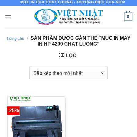
MỰC IN CỦA CHẤT LƯỢNG - THƯƠNG HIỆU CỦA NIỀM TIN
Bỏ
qua
0
nội
dung
/
SẢN PHẨM ĐƯỢC GẮN THẺ “MUC IN MAY
Trang chủ
IN HP 4200 CHAT LUONG”
LỌC
-25%