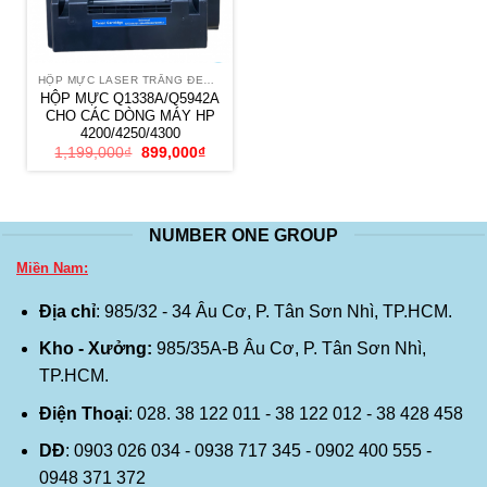
HỘP MỰC LASER TRẮNG ĐEN HP
HỘP MỰC Q1338A/Q5942A
CHO CÁC DÒNG MÁY HP
4200/4250/4300
Giá
Giá
1,199,000
₫
899,000
₫
gốc
hiện
là:
tại
1,199,000₫.
là:
899,000₫.
NUMBER ONE GROUP
Miền Nam:
Địa chỉ
: 985/32 - 34 Âu Cơ, P. Tân Sơn Nhì, TP.HCM.
Kho - Xưởng:
985/35A-B Âu Cơ, P. Tân Sơn Nhì,
TP.HCM.
Điện Thoại
: 028. 38 122 011 - 38 122 012 - 38 428 458
DĐ
: 0903 026 034 - 0938 717 345 - 0902 400 555 -
0948 371 372