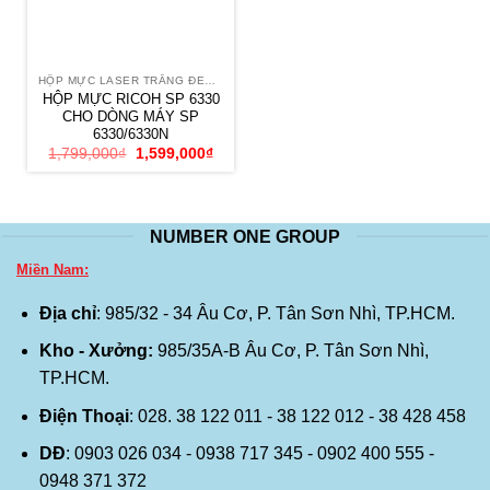
HỘP MỰC LASER TRẮNG ĐEN RICOH
HỘP MỰC RICOH SP 6330
CHO DÒNG MÁY SP
6330/6330N
Giá
Giá
1,799,000
₫
1,599,000
₫
gốc
hiện
là:
tại
1,799,000₫.
là:
1,599,000₫.
NUMBER ONE GROUP
Miền Nam:
Địa chỉ
: 985/32 - 34 Âu Cơ, P. Tân Sơn Nhì, TP.HCM.
Kho - Xưởng:
985/35A-B Âu Cơ, P. Tân Sơn Nhì,
TP.HCM.
Điện Thoại
: 028. 38 122 011 - 38 122 012 - 38 428 458
DĐ
: 0903 026 034 - 0938 717 345 - 0902 400 555 -
0948 371 372