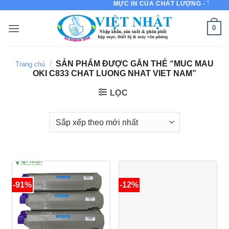
MỰC IN CỦA CHẤT LƯỢNG - THƯƠNG
Bỏ
qua
0
nội
dung
/
SẢN PHẨM ĐƯỢC GẮN THẺ “MUC MAU
Trang chủ
OKI C833 CHAT LUONG NHAT VIET NAM”
LỌC
-91%
-12%