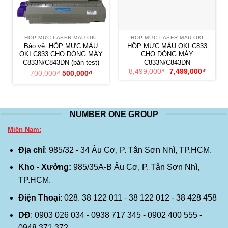
HỘP MỰC LASER MÀU OKI
HỘP MỰC LASER MÀU OKI
Bảo vệ: HỘP MỰC MÀU
HỘP MỰC MÀU OKI C833
OKI C833 CHO DÒNG MÁY
CHO DÒNG MÁY
C833N/C843DN (bản test)
C833N/C843DN
Giá
Giá
8,499,000
₫
7,499,000
₫
700,000
₫
500,000
₫
gốc
hiện
là:
tại
8,499,000₫.
là:
7,499,
NUMBER ONE GROUP
Miền Nam:
Địa chỉ
: 985/32 - 34 Âu Cơ, P. Tân Sơn Nhì, TP.HCM.
Kho - Xưởng:
985/35A-B Âu Cơ, P. Tân Sơn Nhì,
TP.HCM.
Điện Thoại
: 028. 38 122 011 - 38 122 012 - 38 428 458
DĐ
: 0903 026 034 - 0938 717 345 - 0902 400 555 -
0948 371 372