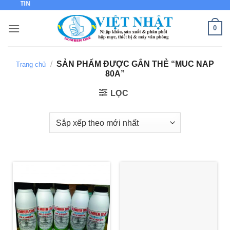
IỀM TIN
Bỏ
qua
0
nội
dung
/
SẢN PHẨM ĐƯỢC GẮN THẺ “MUC NAP
Trang chủ
80A”
LỌC