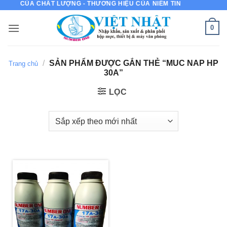
C IN CỦA CHẤT LƯỢNG - THƯƠNG HIỆU CỦA NIỀM TIN
Bỏ
qua
0
nội
dung
/
SẢN PHẨM ĐƯỢC GẮN THẺ “MUC NAP HP
Trang chủ
30A”
LỌC