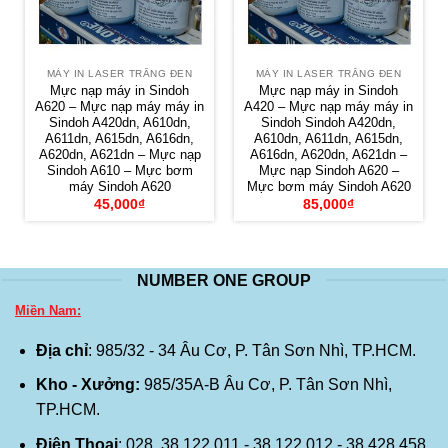
MÁY IN LASER TRẮNG ĐEN
MÁY IN LASER TRẮNG ĐEN
Mực nạp máy in Sindoh
Mực nạp máy in Sindoh
A620 – Mực nạp máy máy in
A420 – Mực nạp máy máy in
Sindoh A420dn, A610dn,
Sindoh Sindoh A420dn,
A611dn, A615dn, A616dn,
A610dn, A611dn, A615dn,
A620dn, A621dn – Mực nạp
A616dn, A620dn, A621dn –
Sindoh A610 – Mực bơm
Mực nạp Sindoh A620 –
máy Sindoh A620
Mực bơm máy Sindoh A620
45,000
₫
85,000
₫
NUMBER ONE GROUP
Miền Nam:
Địa chỉ
: 985/32 - 34 Âu Cơ, P. Tân Sơn Nhì, TP.HCM.
Kho - Xưởng:
985/35A-B Âu Cơ, P. Tân Sơn Nhì,
TP.HCM.
Điện Thoại
: 028. 38 122 011 - 38 122 012 - 38 428 458