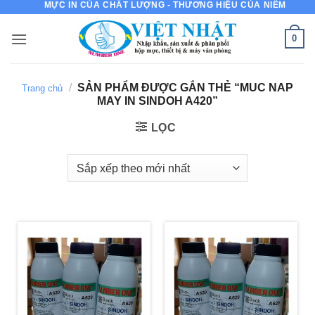
MỰC IN CỦA CHẤT LƯỢNG - THƯƠNG HIỆU CỦA NIỀM TIN
Bỏ
qua
0
nội
dung
/
SẢN PHẨM ĐƯỢC GẮN THẺ “MUC NAP
Trang chủ
MAY IN SINDOH A420”
LỌC