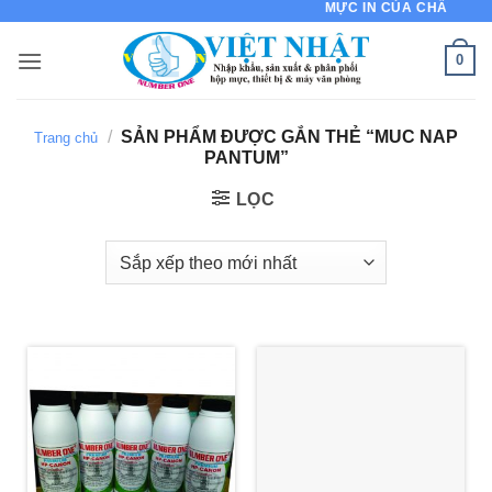
MỰC IN CỦA CHẤT LƯỢNG
Bỏ
qua
0
nội
dung
/
SẢN PHẨM ĐƯỢC GẮN THẺ “MUC NAP
Trang chủ
PANTUM”
LỌC