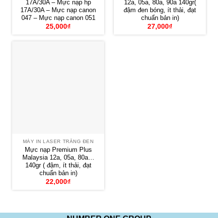
17A/30A – Mực nạp hp
12a, 05a, 80a, 90a 140gr(
17A/30A – Mực nạp canon
đậm đen bóng, ít thải, đạt
047 – Mực nạp canon 051
chuẩn bản in)
25,000
₫
27,000
₫
MÁY IN LASER TRẮNG ĐEN
Mực nạp Premium Plus
Malaysia 12a, 05a, 80a…
140gr ( đậm, ít thải, đạt
chuẩn bản in)
22,000
₫