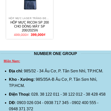
HỘP MỰC LASER TRẮNG ĐEN RICOH
HỘP MỰC RICOH SP 200
CHO DÒNG MÁY SP
200/202SN
Giá
Giá
499,000
₫
399,000
₫
gốc
hiện
là:
tại
499,000₫.
là:
399,000₫.
NUMBER ONE GROUP
Miền Nam:
Địa chỉ
: 985/32 - 34 Âu Cơ, P. Tân Sơn Nhì, TP.HCM.
Kho - Xưởng:
985/35A-B Âu Cơ, P. Tân Sơn Nhì,
TP.HCM.
Điện Thoại
: 028. 38 122 011 - 38 122 012 - 38 428 458
DĐ
: 0903 026 034 - 0938 717 345 - 0902 400 555 -
0948 371 372