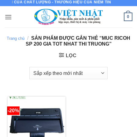
ỰC IN CỦA CHẤT LƯỢNG - THƯƠNG HIỆU CỦA NIỀM TIN
Bỏ
qua
0
nội
dung
/
SẢN PHẨM ĐƯỢC GẮN THẺ “MUC RICOH
Trang chủ
SP 200 GIA TOT NHAT THI TRUONG”
LỌC
-20%