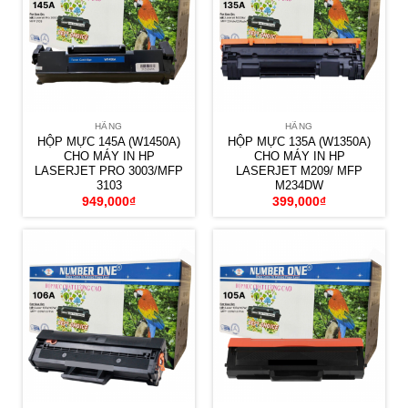
HÃNG
HÃNG
HỘP MỰC 145A (W1450A)
HỘP MỰC 135A (W1350A)
CHO MÁY IN HP
CHO MÁY IN HP
LASERJET PRO 3003/MFP
LASERJET M209/ MFP
3103
M234DW
949,000
₫
399,000
₫