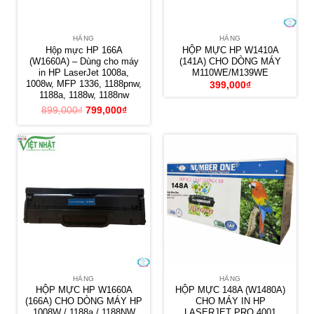
HÃNG
HÃNG
Hộp mực HP 166A
HỘP MỰC HP W1410A
(W1660A) – Dùng cho máy
(141A) CHO DÒNG MÁY
in HP LaserJet 1008a,
M110WE/M139WE
1008w, MFP 1336, 1188pnw,
399,000
₫
1188a, 1188w, 1188nw
899,000
₫
799,000
₫
HÃNG
HÃNG
HỘP MỰC HP W1660A
HỘP MỰC 148A (W1480A)
(166A) CHO DÒNG MÁY HP
CHO MÁY IN HP
1008W / 1188a / 1188NW
LASERJET PRO 4001