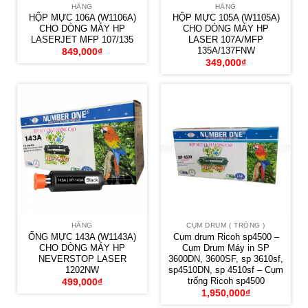
HÃNG
HÃNG
HỘP MỰC 106A (W1106A)
HỘP MỰC 105A (W1105A)
CHO DÒNG MÁY HP
CHO DÒNG MÁY HP
LASERJET MFP 107/135
LASER 107A/MFP
135A/137FNW
849,000
₫
349,000
₫
HÃNG
CỤM DRUM ( TRỐNG )
ỐNG MỰC 143A (W1143A)
Cụm drum Ricoh sp4500 –
CHO DÒNG MÁY HP
Cụm Drum Máy in SP
NEVERSTOP LASER
3600DN, 3600SF, sp 3610sf,
1202NW
sp4510DN, sp 4510sf – Cụm
trống Ricoh sp4500
499,000
₫
1,950,000
₫