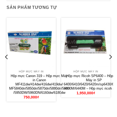
SẢN PHẨM TƯƠNG TỰ
HỘP MỰC MÁY IN
HỘP MỰC MÁY IN
Hộp mực Canon 319 – Hộp mực Máy
Hộp mực Ricoh SP6400 – Hộp 
in Canon
Máy in SP
MF411dw/414dw/416dw/419dw/
6400/6410/6420/6420m/sp6430/64
MF5840dn/5850dn/5870dn/5880dn/5900
6430M/6440M – Hộp mực ricoh sp
/5950DW/5960DN/6160dw/6180dw
1,950,000
₫
750,000
₫