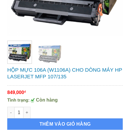
HỘP MỰC 106A (W1106A) CHO DÒNG MÁY HP
LASERJET MFP 107/135
849,000
₫
Tình trạng:
Còn hàng
HỘP MỰC 106A (W1106A) CHO DÒNG MÁY HP LASERJET MFP 1
THÊM VÀO GIỎ HÀNG