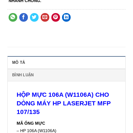
NHANH CHÓNG.
MÔ TẢ
BÌNH LUẬN
HỘP MỰC 106A (W1106A) CHO
DÒNG MÁY HP LASERJET MFP
107/135
MÃ ỐNG MỰC
– HP 106A (W1106A)