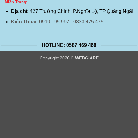
Miền Trung:
Địa chỉ:
427 Trường Chinh, P.Nghĩa Lộ, TP.Quảng Ngãi
Điện Thoại:
0919 195 997 - 0333 475 475
HOTLINE: 0587 469 469
Copyright 2026 ©
WEBGIARE