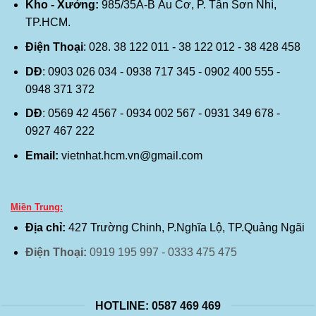
Kho - Xưởng:
985/35A-B Âu Cơ, P. Tân Sơn Nhì,
TP.HCM.
Điện Thoại
: 028. 38 122 011 - 38 122 012 - 38 428 458
DĐ
: 0903 026 034 - 0938 717 345 - 0902 400 555 -
0948 371 372
DĐ
: 0569 42 4567 - 0934 002 567 - 0931 349 678 -
0927 467 222
Email:
vietnhat.hcm.vn@gmail.com
Miền Trung:
Địa chỉ:
427 Trường Chinh, P.Nghĩa Lộ, TP.Quảng Ngãi
Điện Thoại:
0919 195 997 - 0333 475 475
HOTLINE: 0587 469 469