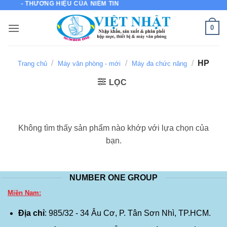
ỢNG - THƯƠNG HIỆU CỦA NIỀM TIN
Bỏ
qua
0
nội
dung
/
/
/
HP
Trang chủ
Máy văn phòng - mới
Máy đa chức năng
LỌC
Không tìm thấy sản phẩm nào khớp với lựa chọn của
bạn.
NUMBER ONE GROUP
Miền Nam:
Địa chỉ
: 985/32 - 34 Âu Cơ, P. Tân Sơn Nhì, TP.HCM.