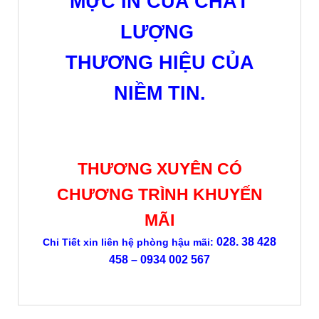
MỰC IN CỦA CHẤT
LƯỢNG
THƯƠNG HIỆU CỦA
NIỀM TIN.
THƯƠNG XUYÊN CÓ
CHƯƠNG TRÌNH KHUYẾN
MÃI
028. 38 428
Chi Tiết xin liên hệ phòng hậu mãi:
458 – 0934 002 567