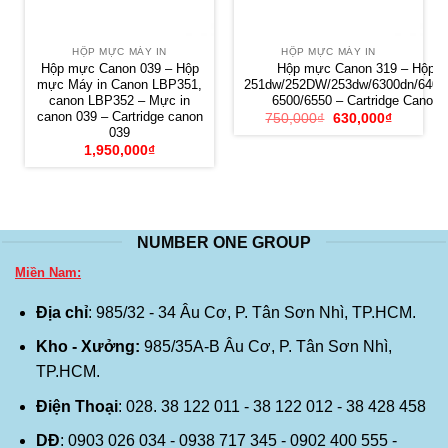
HỘP MỰC MÁY IN
HỘP MỰC MÁY IN
Hộp mực Canon 039 – Hộp
Hộp mực Canon 319 – Hộp 
mực Máy in Canon LBP351,
251dw/252DW/253dw/6300dn/6400/
canon LBP352 – Mực in
6500/6550 – Cartridge Canon 
canon 039 – Cartridge canon
Giá
Giá
750,000
₫
630,000
₫
gốc
hiện
039
là:
tại
1,950,000
₫
750,000₫.
là:
630,000₫
NUMBER ONE GROUP
Miền Nam:
Địa chỉ
: 985/32 - 34 Âu Cơ, P. Tân Sơn Nhì, TP.HCM.
Kho - Xưởng:
985/35A-B Âu Cơ, P. Tân Sơn Nhì,
TP.HCM.
Điện Thoại
: 028. 38 122 011 - 38 122 012 - 38 428 458
DĐ
: 0903 026 034 - 0938 717 345 - 0902 400 555 -