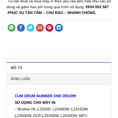
Tư vấn thuê và mua máy in theo yêu cầu phù hợp nhu cầu sử
dụng và giảm hao phí trong quá trình sử dụng:
0934 002 567
PHỤC VỤ TẬN TÂM
– CHU ĐÁO –
NHANH CHÓNG.
MÔ TẢ
BÌNH LUẬN
CỤM DRUM NUMBER ONE DR2399
SỬ DỤNG CHO MÁY IN
:
– Brother HL-L2320D, L2340DW, L2315DW,
L2360DW, DCP-L2520DW, L2540DW, MFC-