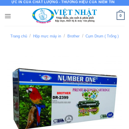
C IN CỦA CHẤT LƯỢNG - THƯƠNG HIỆU CỦA NIỀM TIN
Bỏ
qua
0
nội
dung
/
/
/
Trang chủ
Hộp mực máy in
Brother
Cụm Drum ( Trống )