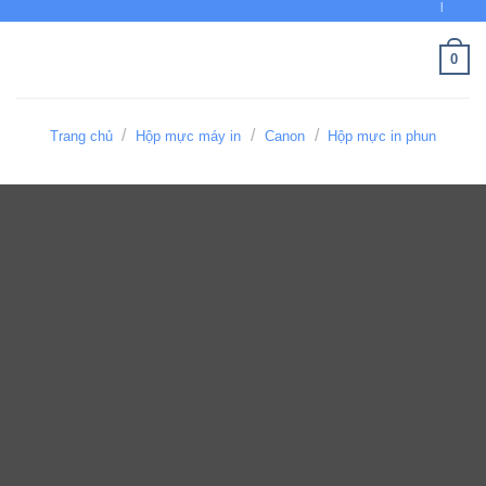
MỰC I
Bỏ
qua
0
nội
dung
/
/
/
Trang chủ
Hộp mực máy in
Canon
Hộp mực in phun