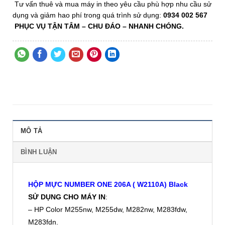
Tư vấn thuê và mua máy in theo yêu cầu phù hợp nhu cầu sử
dụng và giảm hao phí trong quá trình sử dụng:
0934 002 567
PHỤC VỤ TẬN TÂM
– CHU ĐÁO –
NHANH CHÓNG.
MÔ TẢ
BÌNH LUẬN
HỘP MỰC NUMBER ONE 206A ( W2110A) Black
SỬ DỤNG CHO MÁY IN
:
– HP Color M255nw, M255dw, M282nw, M283fdw,
M283fdn.