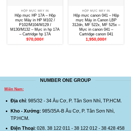
HỘP MỰC MÁY IN
HỘP MỰC MÁY IN
Hộp mực HP 17A – Hộp
Hộp mực canon 041 – Hộp
mực Máy in HP M102 /
mực Máy in Canon LBP
P102/M104/M129 /
312dn, MF 522x, MF 525x –
M130/M132 – Mực in hp 17A
Mực in canon 041 –
– Cartridge hp 17A
Cartridge canon 041
970,000
₫
1,950,000
₫
NUMBER ONE GROUP
Miền Nam:
Địa chỉ
: 985/32 - 34 Âu Cơ, P. Tân Sơn Nhì, TP.HCM.
Kho - Xưởng:
985/35A-B Âu Cơ, P. Tân Sơn Nhì,
TP.HCM.
Điện Thoại
: 028. 38 122 011 - 38 122 012 - 38 428 458