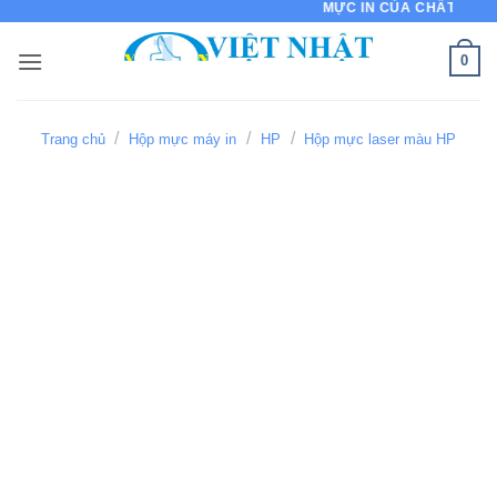
MỰC IN CỦA CHẤT LƯỢNG - 
Bỏ
qua
0
nội
dung
/
/
/
Trang chủ
Hộp mực máy in
HP
Hộp mực laser màu HP