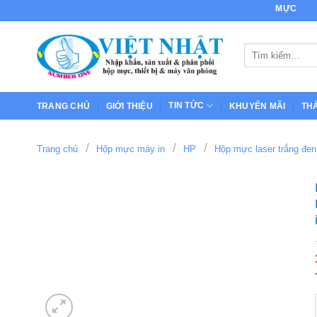
Bỏ
MỰC IN CỦA CHẤT
qua
nội
Tìm
dung
kiếm:
TIN TỨC
TRANG CHỦ
GIỚI THIỆU
KHUYẾN MÃI
TH
/
/
/
Trang chủ
Hộp mực máy in
HP
Hộp mực laser trắng đe