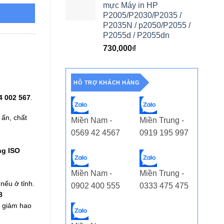
mực Máy in HP
P2005/P2030/P2035 /
P2035N / p2050/P2055 /
P2055d / P2055dn
730,000
₫
HỖ TRỢ KHÁCH HÀNG
4 002 567
.
 ấn, chất
Miền Nam -
Miền Trung -
0569 42 4567
0919 195 997
ng ISO
Miền Nam -
Miền Trung -
nếu ở tỉnh.
0902 400 555
0333 475 475
8
à giảm hao