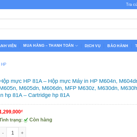
 LƯỢNG - THƯƠNG HIỆU CỦA NIỀM TIN
Tra c
MUA HÀNG – THANH TOÁN
ÀNH VIÊN
DỊCH VỤ
BẢO HÀNH
n HP
Hộp mực HP 81A – Hộp mực Máy in HP M604n, M604d
M605n, M605dn, M606dn, MFP M630z, M630dn, M630h
in hp 81A – Cartridge hp 81A
1,299,000
₫
Tình trạng:
Còn hàng
Hộp mực HP 81A - Hộp mực Máy in HP M604n, M604dn, M605n, M60