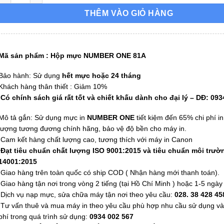
THÊM VÀO GIỎ HÀNG
Mã sản phẩm :
Hộp mực NUMBER ONE 81A
Bảo hành: Sử dụng
hết mực hoặc 24 tháng
Khách hàng thân thiết : Giảm 10%
Có chính sách giá rất tốt và chiết khấu dành cho đại lý – DĐ: 093
Mô tả gắn: Sử dụng mực in
NUMBER ONE
tiết kiệm đến 65% chi phí in
lượng tương đương chính hãng, bảo vệ độ bền cho máy in.
Cam kết hàng chất lượng cao, tương thích với máy in Canon
Đạt tiêu chuẩn chất lượng ISO 9001:2015 và tiêu chuẩn môi trườ
14001:2015
Giao hàng trên toàn quốc có ship COD ( Nhận hàng mới thanh toán).
Giao hàng tận nơi trong vòng 2 tiếng (tại Hồ Chí Minh ) hoặc 1-5 ngày 
Dịch vụ nạp mực, sửa chữa máy tận nơi theo yêu cầu:
028. 38 428 45
Tư vấn thuê và mua máy in theo yêu cầu phù hợp nhu cầu sử dụng v
phí trong quá trình sử dụng:
0934 002 567