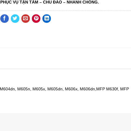
PHỤC VỤ TẬN TÂM
– CHU ĐÁO –
NHANH CHÓNG.
, M604dn, M605n, M605x, M605dn, M606x, M606dn,MFP M630f, MFP