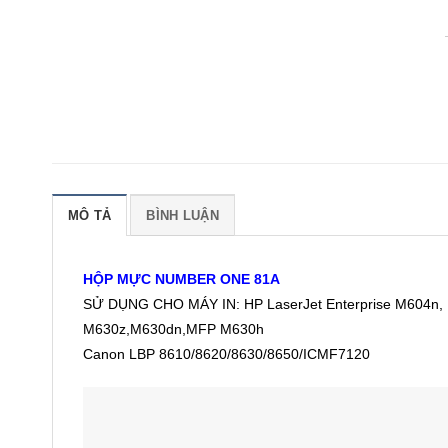
MÔ TẢ
BÌNH LUẬN
HỘP MỰC NUMBER ONE 81A
SỬ DỤNG CHO MÁY IN: HP LaserJet Enterprise M604n
M630z,M630dn,MFP M630h
Canon LBP 8610/8620/8630/8650/ICMF7120