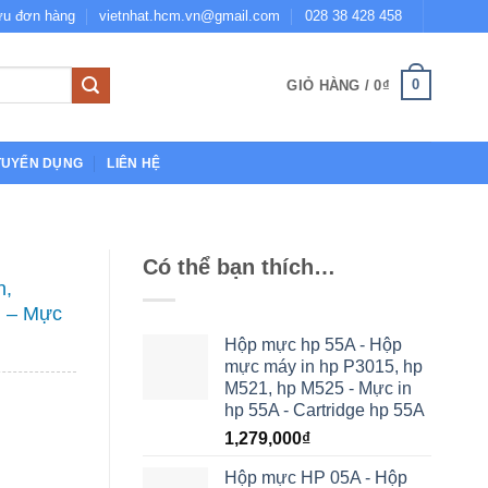
ứu đơn hàng
vietnhat.hcm.vn@gmail.com
028 38 428 458
0
GIỎ HÀNG /
0
₫
TUYỂN DỤNG
LIÊN HỆ
Có thể bạn thích…
n,
 – Mực
Hộp mực hp 55A - Hộp
mực máy in hp P3015, hp
M521, hp M525 - Mực in
hp 55A - Cartridge hp 55A
1,279,000
₫
5dn, M606dn, MFP M630z, M630dn, M630h - Mực in hp 81A - Cart
Hộp mực HP 05A - Hộp