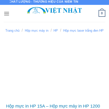
T LƯỢNG - THƯƠNG HIỆU CỦA NIỀM TIN
Bỏ
qua
0
nội
dung
/
/
/
Trang chủ
Hộp mực máy in
HP
Hộp mực laser trắng đen HP
Hộp mực in HP 15A – Hộp mực máy in HP 1200