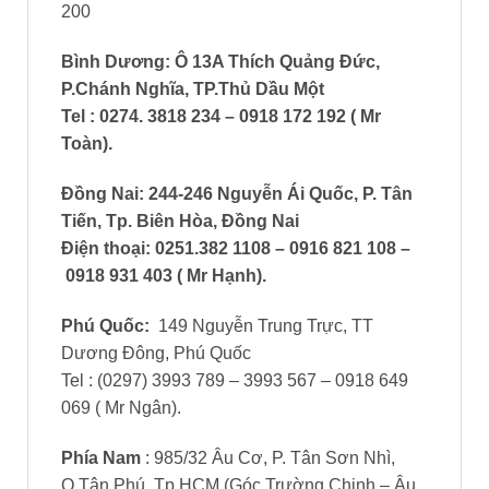
200
Bình Dương
: Ô 13A Thích Quảng Đức,
P.Chánh Nghĩa, TP.Thủ Dầu Một
Tel : 0274. 3818 234 – 0918 172 192 ( Mr
Toàn)
.
Đồng Nai: 244-246 Nguyễn Ái Quốc, P. Tân
Tiến, Tp. Biên Hòa, Đồng Nai
Điện thoại: 0251.382 1108 – 0916 821 108 –
0918 931 403 ( Mr Hạnh)
.
Phú Quốc:
149 Nguyễn Trung Trực, TT
Dương Đông, Phú Quốc
Tel : (0297) 3993 789 – 3993 567 – 0918 649
069 ( Mr Ngân).
Phía Nam
: 985/32 Âu Cơ, P. Tân Sơn Nhì,
Q.Tân Phú, Tp.HCM (Góc Trường Chinh – Âu