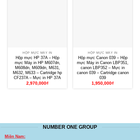
HỘP MỰC MÁY IN
HỘP MỰC MÁY IN
Hộp mực HP 37A – Hộp
Hộp mực Canon 039 – Hộp
mực Máy in HP M607dn,
mực Máy in Canon LBP351,
M608dn, M609dn, M631,
canon LBP352 – Mực in
M632, M633 – Cartridge hp
canon 039 – Cartridge canon
CF237A – Mực in HP 37A
039
2,970,000
₫
1,950,000
₫
NUMBER ONE GROUP
Miền Nam: