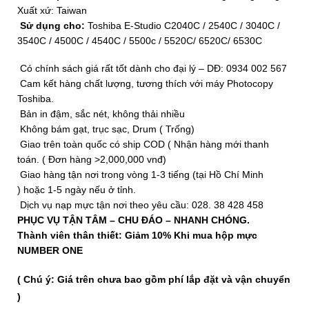
Xuất xứ: Taiwan
Sử dụng cho:
Toshiba E-Studio C2040C / 2540C / 3040C /
3540C / 4500C / 4540C / 5500c / 5520C/ 6520C/ 6530C
Có chính sách giá rất tốt dành cho đại lý – DĐ: 0934 002 567
Cam kết hàng chất lượng, tương thích với máy Photocopy
Toshiba.
Bản in đậm, sắc nét, không thải nhiều
Không bám gạt, trục sạc, Drum ( Trống)
Giao trên toàn quốc có ship COD ( Nhận hàng mới thanh
toán. ( Đơn hàng >2,000,000 vnđ)
Giao hàng tận nơi trong vòng 1-3 tiếng (tại Hồ Chí Minh
) hoặc 1-5 ngày nếu ở tỉnh.
Dịch vụ nạp mực tận nơi theo yêu cầu: 028. 38 428 458
PHỤC VỤ TẬN TÂM – CHU ĐÁO – NHANH CHÓNG.
Thành viên thân thiết: Giảm 10% Khi mua hộp mực
NUMBER ONE
( Chú ý: Giá trên chưa bao gồm phí lắp đặt và vận chuyển
)