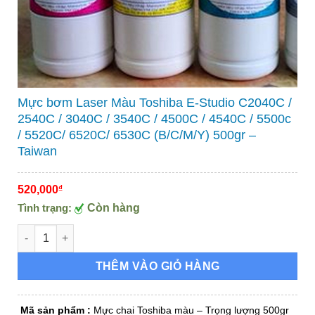
Mực bơm Laser Màu Toshiba E-Studio C2040C /
2540C / 3040C / 3540C / 4500C / 4540C / 5500c
/ 5520C/ 6520C/ 6530C (B/C/M/Y) 500gr –
Taiwan
520,000
₫
Tình trạng:
Còn hàng
Mực bơm Laser Màu Toshiba E-Studio C2040C / 2540C / 3040C /
THÊM VÀO GIỎ HÀNG
Mã sản phẩm
:
Mực chai Toshiba màu – Trọng lượng 500gr