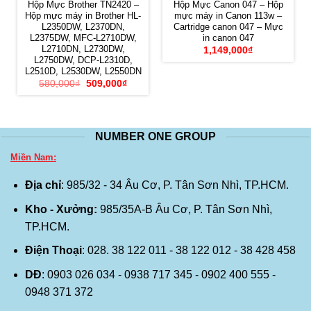
Hộp Mực Brother TN2420 –
Hộp Mực Canon 047 – Hộp
Hộp mực máy in Brother HL-
mực máy in Canon 113w –
L2350DW, L2370DN,
Cartridge canon 047 – Mực
L2375DW, MFC-L2710DW,
in canon 047
L2710DN, L2730DW,
1,149,000
₫
L2750DW, DCP-L2310D,
L2510D, L2530DW, L2550DN
Giá
Giá
580,000
₫
509,000
₫
gốc
hiện
là:
tại
580,000₫.
là:
509,000₫.
NUMBER ONE GROUP
Miền Nam:
Địa chỉ
: 985/32 - 34 Âu Cơ, P. Tân Sơn Nhì, TP.HCM.
Kho - Xưởng:
985/35A-B Âu Cơ, P. Tân Sơn Nhì,
TP.HCM.
Điện Thoại
: 028. 38 122 011 - 38 122 012 - 38 428 458
DĐ
: 0903 026 034 - 0938 717 345 - 0902 400 555 -
0948 371 372