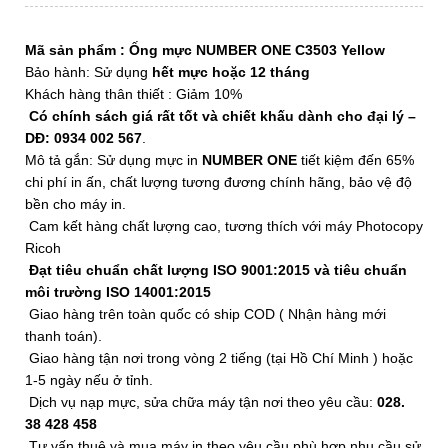
Mã sản phẩm :
Ống mực NUMBER ONE C3503 Yellow
Bảo hành: Sử dụng
hết mực hoặc 12 tháng
Khách hàng thân thiết : Giảm 10%
Có chính sách giá rất tốt và chiết khấu dành cho đại lý –
DĐ: 0934 002 567
.
Mô tả gắn: Sử dụng mực in
NUMBER ONE
tiết kiệm đến 65%
chi phí in ấn, chất lượng tương đương chính hãng, bảo vệ độ
bền cho máy in.
Cam kết hàng chất lượng cao, tương thích với máy Photocopy
Ricoh
Đạt tiêu chuẩn chất lượng ISO 9001:2015 và tiêu chuẩn
môi trường ISO 14001:2015
Giao hàng trên toàn quốc có ship COD ( Nhận hàng mới
thanh toán).
Giao hàng tận nơi trong vòng 2 tiếng (tại Hồ Chí Minh ) hoặc
1-5 ngày nếu ở tỉnh.
Dịch vụ nạp mực, sửa chữa máy tận nơi theo yêu cầu:
028.
38 428 458
Tư vấn thuê và mua máy in theo yêu cầu phù hợp nhu cầu sử