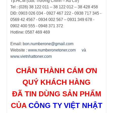
Tp.HCM (Góc Trường Chinh – Âu Cơ)
Tel : (028) 38 122 011 – 38 122 012 – 38 428 458
DĐ: 0903 026 034 - 0927 467 222 - 0938 717 345 -
0569 42 4567 - 0934 002 567 – 0931 349 678 -
0902 400 555 - 0948 371 372
Hotline: 0587 469 469
Email:
bon.numberone@gmail.com
Website :
www.numberonetoner.com
và
www.vietnhattoner.com
CHÂN THÀNH CÁM ƠN
QUÝ KHÁCH HÀNG
ĐÃ TIN DÙNG SẢN PHẨM
CỦA
CÔNG TY VIỆT NHẬT