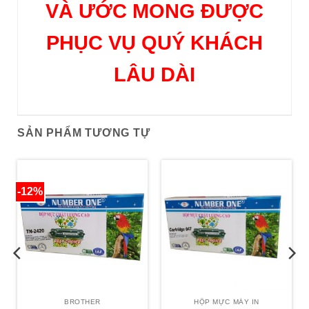
VÀ ƯỚC MONG ĐƯỢC
PHỤC VỤ QUÝ KHÁCH
LÂU DÀI
SẢN PHẨM TƯƠNG TỰ
-12%
BROTHER
HỘP MỰC MÁY IN