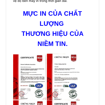
vệ độ bền máy in trong thời gian dài.
MỰC IN CỦA CHẤT
LƯỢNG
THƯƠNG HIỆU CỦA
NIỀM TIN.