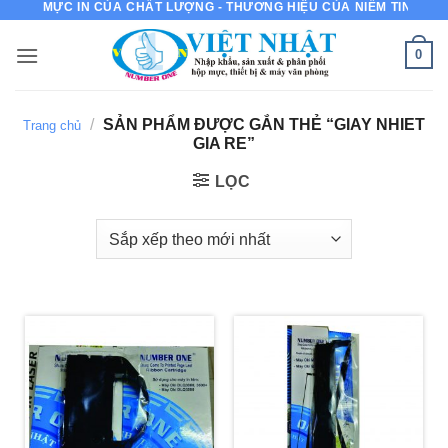
MỰC IN CỦA CHẤT LƯỢNG - THƯƠNG HIỆU CỦA NIỀM TIN
Bỏ
qua
0
nội
dung
/
SẢN PHẨM ĐƯỢC GẮN THẺ “GIAY NHIET
Trang chủ
GIA RE”
LỌC