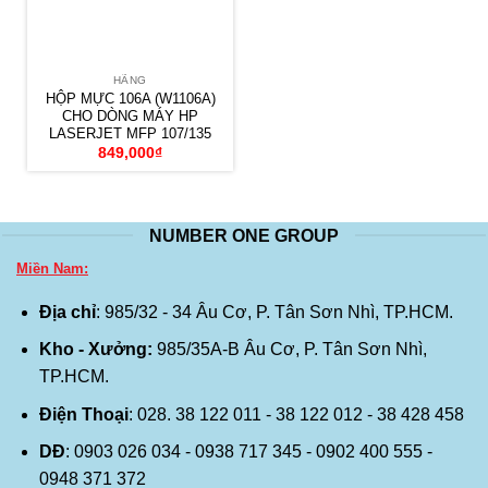
HÃNG
HỘP MỰC 106A (W1106A)
CHO DÒNG MÁY HP
LASERJET MFP 107/135
849,000
₫
NUMBER ONE GROUP
Miền Nam:
Địa chỉ
: 985/32 - 34 Âu Cơ, P. Tân Sơn Nhì, TP.HCM.
Kho - Xưởng:
985/35A-B Âu Cơ, P. Tân Sơn Nhì,
TP.HCM.
Điện Thoại
: 028. 38 122 011 - 38 122 012 - 38 428 458
DĐ
: 0903 026 034 - 0938 717 345 - 0902 400 555 -
0948 371 372