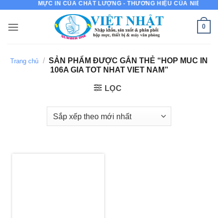
MỰC IN CỦA CHẤT LƯỢNG - THƯƠNG HIỆU CỦA NIỀM TIN
Bỏ
qua
0
nội
dung
/
SẢN PHẨM ĐƯỢC GẮN THẺ “HOP MUC IN
Trang chủ
106A GIA TOT NHAT VIET NAM”
LỌC