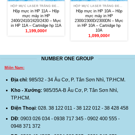
HỘP MỰC LASER TRẮNG ĐEN HP
HỘP MỰC LASER TRẮNG ĐEN HP
Hộp mực in HP 11A – Hộp
Hộp mực in HP 10A – Hộp
mực máy in HP
mực máy in HP
2400/2410/2420/2430 – Mực
2300/2300D/2300DN – Mực
in HP 11A – Cartridge hp 11A
in HP 10A – Cartridge hp
10A
1,199,000
₫
1,099,000
₫
NUMBER ONE GROUP
Miền Nam:
Địa chỉ
: 985/32 - 34 Âu Cơ, P. Tân Sơn Nhì, TP.HCM.
Kho - Xưởng:
985/35A-B Âu Cơ, P. Tân Sơn Nhì,
TP.HCM.
Điện Thoại
: 028. 38 122 011 - 38 122 012 - 38 428 458
DĐ
: 0903 026 034 - 0938 717 345 - 0902 400 555 -
0948 371 372