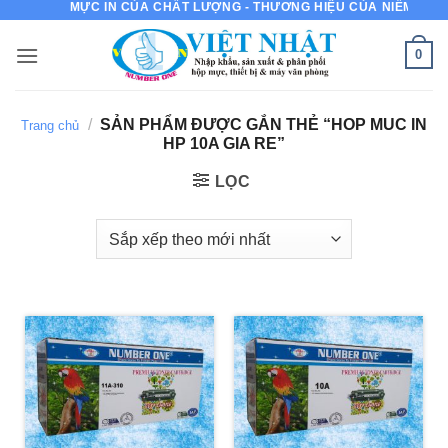
MỰC IN CỦA CHẤT LƯỢNG - THƯƠNG HIỆU CỦA NIỀM TIN
Bỏ
qua
0
nội
dung
/
SẢN PHẨM ĐƯỢC GẮN THẺ “HOP MUC IN
Trang chủ
HP 10A GIA RE”
LỌC