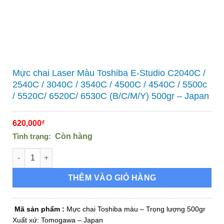
Mực chai Laser Màu Toshiba E-Studio C2040C /
2540C / 3040C / 3540C / 4500C / 4540C / 5500c
/ 5520C/ 6520C/ 6530C (B/C/M/Y) 500gr – Japan
620,000
₫
Tình trạng:
Còn hàng
Mực chai Laser Màu Toshiba E-Studio C2040C / 2540C / 3040C /
THÊM VÀO GIỎ HÀNG
Mã sản phẩm
:
Mực chai Toshiba màu – Trọng lượng 500gr
Xuất xứ: Tomogawa – Japan