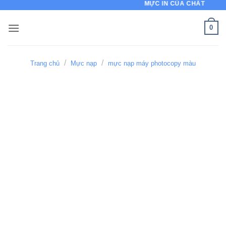
MỰC IN CỦA CHẤT LƯỢNG
Bỏ
qua
0
nội
dung
/
/
Trang chủ
Mực nạp
mực nạp máy photocopy màu